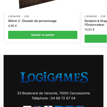
LIBRAIRIE - JDR
LIBRAIRIE - JDR
Würm 2 : Dossier de personnage
Donjons & Drag
l’Ensorceleur
4,90
€
13,00
€
Ajouter au panier
25 Boulevard de Varsovie, 11000 Carcassonne
Téléphone : 04 68 72 67 04