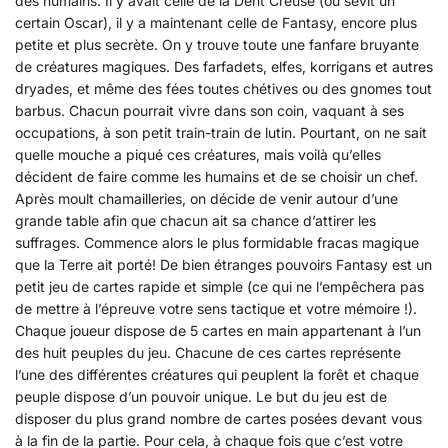
des humains. Il y avait celle de la Dent Creuse (où sévit un
certain Oscar), il y a maintenant celle de Fantasy, encore plus
petite et plus secrète. On y trouve toute une fanfare bruyante
de créatures magiques. Des farfadets, elfes, korrigans et autres
dryades, et même des fées toutes chétives ou des gnomes tout
barbus. Chacun pourrait vivre dans son coin, vaquant à ses
occupations, à son petit train-train de lutin. Pourtant, on ne sait
quelle mouche a piqué ces créatures, mais voilà qu’elles
décident de faire comme les humains et de se choisir un chef.
Après moult chamailleries, on décide de venir autour d’une
grande table afin que chacun ait sa chance d’attirer les
suffrages. Commence alors le plus formidable fracas magique
que la Terre ait porté! De bien étranges pouvoirs Fantasy est un
petit jeu de cartes rapide et simple (ce qui ne l’empêchera pas
de mettre à l’épreuve votre sens tactique et votre mémoire !).
Chaque joueur dispose de 5 cartes en main appartenant à l’un
des huit peuples du jeu. Chacune de ces cartes représente
l’une des différentes créatures qui peuplent la forêt et chaque
peuple dispose d’un pouvoir unique. Le but du jeu est de
disposer du plus grand nombre de cartes posées devant vous
à la fin de la partie. Pour cela, à chaque fois que c’est votre